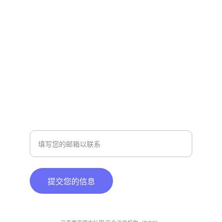
欢迎联系我们了解更多信息
官方电邮
info@mpaicc.org
合作洽谈
请输入您的电子邮件地址
提交您的信息